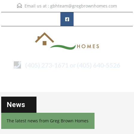
Email us at :
gbhteam@gregbrownhomes.com
(405) 273-1671 or (405) 640-5526
Menu
News
The latest news from Greg Brown Homes